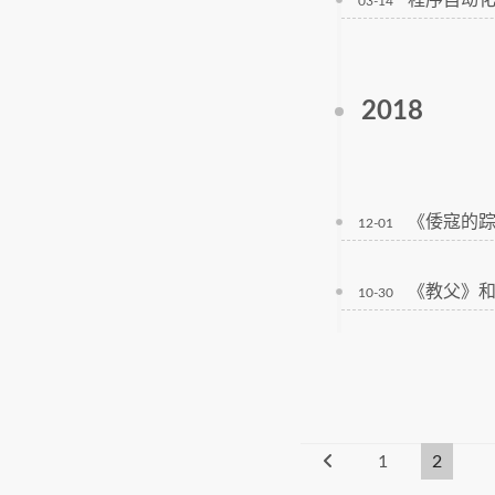
程序自动
03-14
2018
《倭寇的踪
12-01
《教父》和
10-30
1
2