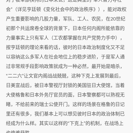
对于被军部挟持的日本来说，这是典型的“军人普力夺社
会”（详见亨廷顿《变化社会中的政治秩序》），能对政权
产生重要影响的几股力量，军队、工人、农民，在20世纪
初那个共运席卷全球的背景下，日本任何内阁所能依靠的
力量事实上只有军人（工农都掌握在共产党势力手中），
按亨廷顿的理论来看的话，彼时的日本政治制度化又不足
以容纳这么多军人在社会地位上的稳步进阶，于是军人通
过非常规手段影响政策就成为一种必然，最开始是暗杀，
“二二六”让文官内阁战战兢兢，这种下克上发展到最后，
日美宣战后，被日本警视厅封锁的美国驻日大使馆，当着
大使格鲁和日本外务厅官员的面，日本警察都可以熟视无
睹，不给前来的瑞士公使开门。这样的场景在格鲁的日记
里还有很多，我们基本上可以想见彼时日本的政治体制已
经成为什么样。其实以这样的“下克上”的机制，在战场上