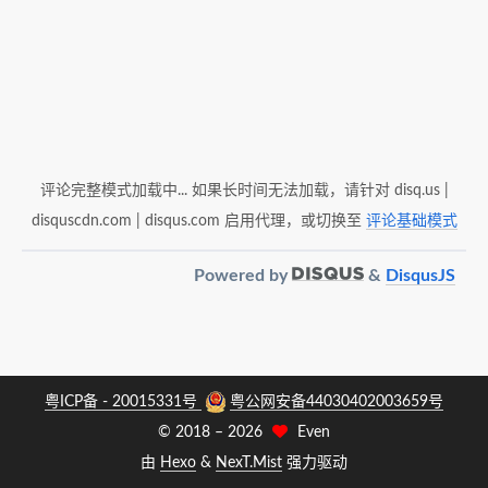
评论完整模式加载中... 如果长时间无法加载，请针对 disq.us |
disquscdn.com | disqus.com 启用代理，或切换至
评论基础模式
Powered by
&
DisqusJS
粤ICP备 - 20015331号
粤公网安备44030402003659号
© 2018 –
2026
Even
由
Hexo
&
NexT.Mist
强力驱动