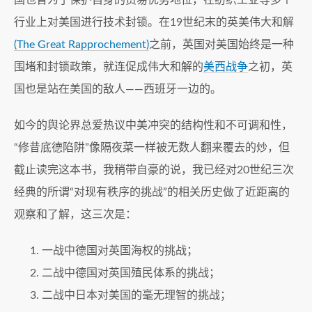
国也曾为了保护自身的贸易优势地位，在纺织工业等多个
行业上对美国进行技术封锁。在19世纪末的英美伟大和解
(The Great Rapprochement)
之前，英国对美国始终是一种
围堵和封锁政策，就连促成伟大和解的
美西战争
之初，英
国也是站在美国的敌人——西班牙一边的。
如今的舆论界总爱热议中美冲突的结构性和不可调和性，
“修昔底德陷阱”像隔夜菜一样被无数人翻来覆去的炒，但
截止读完这本书，我稍带自豪的说，我已经对20世纪三次
经典的所谓“对现有秩序的挑战”的相关历史做了近距离的
观察和了解，这三次是：
一战中德国对英国海权的挑战；
二战中德国对英国殖民体系的挑战；
二战中日本对美国的毫无理智的挑战；