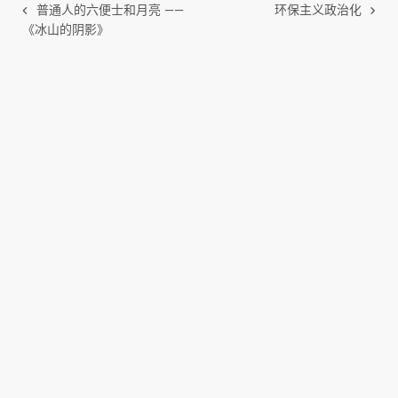
普通人的六便士和月亮 ——
环保主义政治化
《冰山的阴影》