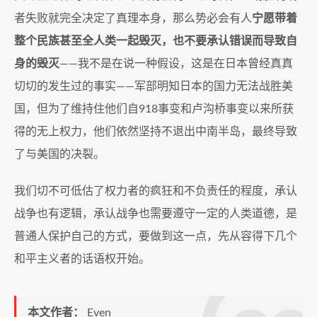
者失败就完全决定了真理本身，那么势必会有人
宁愿带着
整个民族甚至全人类一起毁灭，也不要承认错误而导致自
身的毁灭
——我不是在说一种假设，这是在日本曾经真真
切切的发生过的事实——军部明知日本的国力无法战胜美
国，但为了维持住他们自918事变和卢沟桥事变以来所获
得的无上权力，他们依然坚持不退出中南半岛，最终导致
了与美国的决裂。
我们切不可低估了权力者的疯狂和不负责任的程度，承认
战争也有逻辑，承认战争也需要遵守一定的人类道德，是
普通人保护自己的方式，要做到这一点，先从容得下几个
和平主义者的话语权开始。
本文作者：
Even