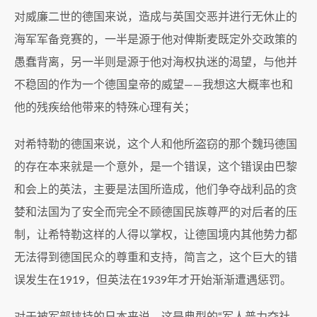
对威廉二世的德国来说，造成与英国交恶并进行无休止的
海军军备竞赛的，一半是源于他对俾斯麦既定外交政策的
愚蠢背离，另一半则是源于他对海权执迷的渴望，与他并
不稳固的作为一个德国皇帝的威望——我想这大概率也和
他的残疾给他带来的特殊心理有关；
对希特勒的德国来说，这个人和他所盗窃的那个魏玛德国
的存在本来就是一个意外，是一个错误，这个错误由巴黎
和会上的英法，主要是法国所造成，他们争夺战利品的贪
婪和法国为了安全而完全不顾德国民族尊严的对后者的压
制，让希特勒这样的人得以掌权，让德国境内其他势力都
无法得到德国民众的尊重和支持，简言之，这个巨大的错
误发生在1919，但英法在1939年才开始渐渐遭遇惩罚。