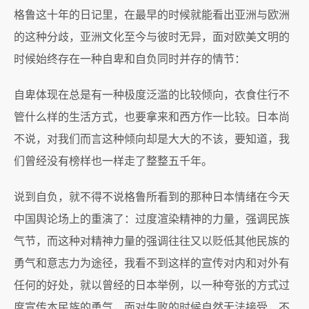
格鲁这十年的日记里，在最早的时候就能看出亚洲与欧洲
的这种分歧，亚洲文化至今与彼时无异，面对欧美文明的
时候始终存在一种自卑和自负同时并存的情节：
自卑体现在总是有一种极度泛滥的比较倾向，衣食住行不
管什么样的生活方式，也要拿来和西方作一比较。日本尚
不说，对我们而言这种倾向却是大大的不该，要知道，我
们曾经没有榜样也一样走了整整五千年。
说到自负，就不得不说格鲁所看到的那种日本情绪在今天
中国舆论场上的重演了：过度渲染精神的力量，强调民族
气节，而这种对精神力量的强调往往又以贬低其他民族的
勇气和意志力为途径，我看不到这样的宣传对内和对外有
任何的好处，就以曾经的日本举例，以一种夸张的方式过
度宣传本民族的勇气，面对失败的时候自然无法接受，不