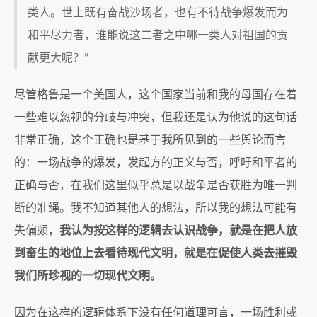
类人。世上既有奋战沙场者，也有不待战争爆发而为
和平尽力者，谁能说这二者之中哪一类人对祖国的贡
献更大呢？”
尽管格鲁是一个美国人，这个国家当前和我的母国存在着
一些难以忽视的分歧与冲突，但我还是认为他说的这句话
非常正确，这个正确也是基于我所见到的一些舆论而言
的：一场战争的爆发，发起方的正义与否，呼吁和平者的
正确与否，在我们这里似乎总是以战争是否获胜为唯一判
断的准绳。我不知道其他人的想法，所以我的想法可能有
失偏颇，
我认为按这样的逻辑去认识战争，就是在把人放
到畜生的地位上去看待现代文明，就是在促使人类去摧毁
我们所珍视的一切现代文明。
因为在这样的逻辑体系下没有任何道理可言，一场胜利或