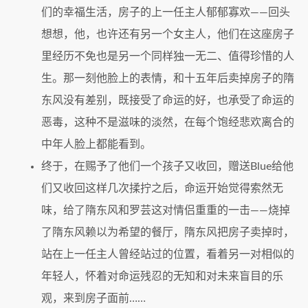
们的幸福生活，房子的上一任主人郁郁寡欢——回头
想想，他，也许还有另一个女主人，他们在这座房子
里经历不免也是另一个同样独一无二、值得珍惜的人
生。那一刻他脸上的表情，和十五年后卖掉房子的隋
东风没有差别，既接受了命运的好，也承受了命运的
恶毒，这种不是滋味的淡然，在每个饱经悲欢离合的
中年人脸上都能看到。
终于，在赐予了他们一个孩子又收回，赠送Blue给他
们又收回这样几次揉拧之后，命运开始觉得索然无
味，给了隋东风和罗芸这对情侣重重的一击——烧掉
了隋东风赖以为希望的餐厅，隋东风把房子卖掉时，
站在上一任主人曾经站过的位置，看着另一对相似的
年轻人，怀着对命运残忍的无知和对未来盲目的乐
观，来到房子面前……