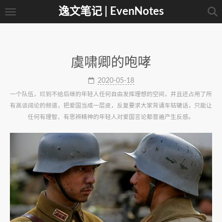
逸文笔记 | EvenNotes
虞啸卿的咆哮
2020-05-18
一个队伍，烂到不给后继的年轻人任何自由发挥理想的空间，并且还占用了所
有高谈阔论的频道，把爱国当成一层皮，反复要求大家背诵车轱辘话，只能让
任何有理智、有思辨精神的年轻人对爱国言论都普遍产生反感。