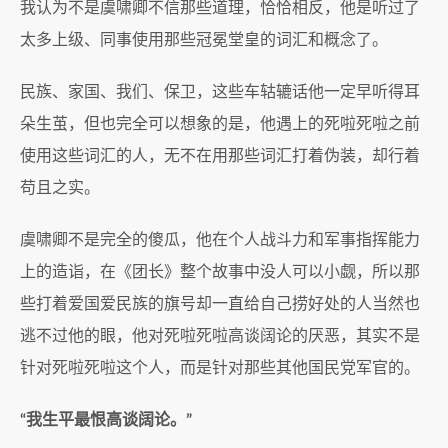
我认为不是虞啸卿不信那些道理，恰恰相反，他是听过了
太多上级、同事使用那些冠冕堂皇的词汇和概念了。
民族、家国、我们、保卫，这些车轱辘话他一定早听得耳
朵生茧，但也完全可以想象的是，他遇上的死啦死啦之前
使用这些词汇的人，无不在用那些词汇打着伪装，却行着
苟且之实。
虞啸卿不是完全的傻瓜，他在个人战斗力和军事指挥能力
上的造诣，在《团长》整个故事中没人可以小觑，所以那
些打着爱国爱民族的旗号却一直给自己捞好处的人当然也
逃不过他的眼，他对死啦死啦高谈阔论的厌恶，其实不是
针对死啦死啦这个人，而是针对那些其他国民党军官的。
“我生平最恨高谈阔论。”